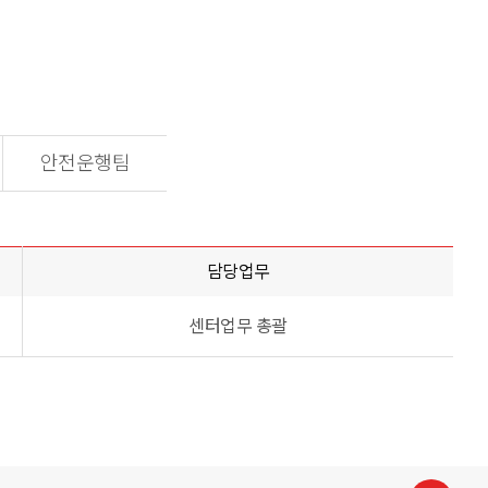
안전운행팀
담당업무
센터업무 총괄