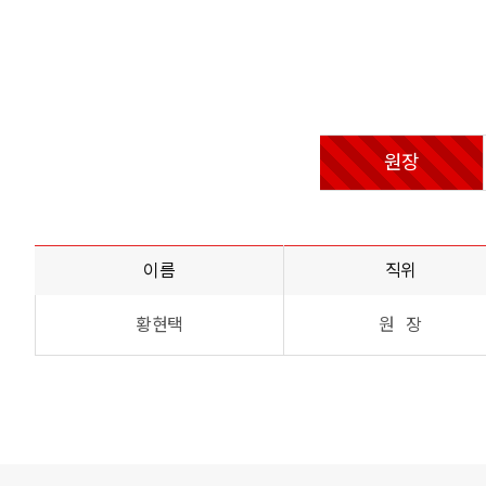
원장
이름
직위
황현택
원 장