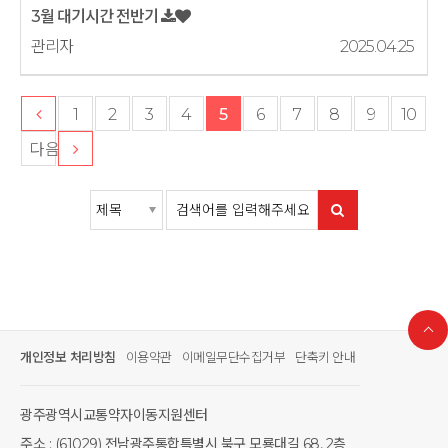
3월 대기시간 전반기
관리자
2025.04.25
1
2
3
4
5
6
7
8
9
10
다음
개인정보 처리방침
이용약관
이메일무단수집거부
단축키 안내
광주광역시교통약자이동지원센터
주소 : (61029) 전남광주통합특별시 북구 모룡대길 68, 2층