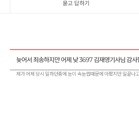
묻고 답하기
늦어서 죄송하지만 어제 낮 3697 김재영기사님 감사
제가 어제 당시 일하던중에 눈이 속눈썹때문에 아팠지만 일끝나고